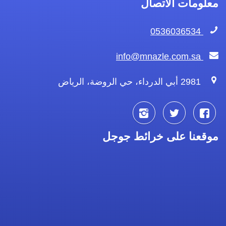
معلومات الاتصال
0536036534
info@mnazle.com.sa
2981 أبي الدرداء، حي الروضة، الرياض
تابعنا
تابعنا
تابعنا
موقعنا على خرائط جوجل
على
على
على
فيسبوك
تويتر
انستجرام