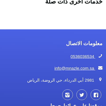
خدمات أخرى ذات صلة
معلومات الاتصال
0536036534
info@mnazle.com.sa
2981 أبي الدرداء، حي الروضة، الرياض
تابعنا
تابعنا
تابعنا
موقعنا على خرائط جوجل